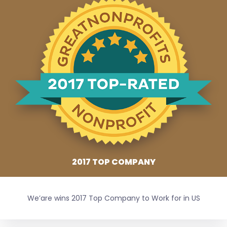
2017 TOP COMPANY
We’are wins 2017 Top Company to Work for in US