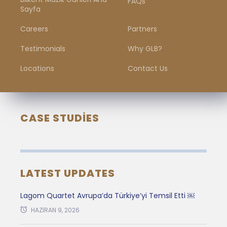
FAQs
Sayfa
Careers
Partners
Testimonials
Why GLB?
Locations
Contact Us
CASE STUDIES
LATEST UPDATES
Lagom Quartet Avrupa’da Türkiye’yi Temsil Etti ￼
HAZIRAN 9, 2026