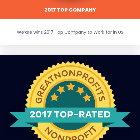
2017 TOP COMPANY
We’are wins 2017 Top Company to Work for in US