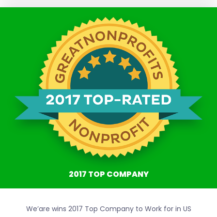
2017 TOP COMPANY
We’are wins 2017 Top Company to Work for in US