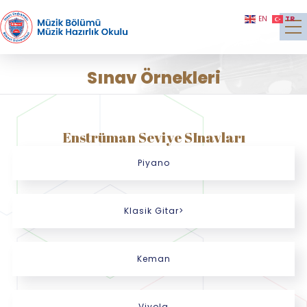
TR
EN
Sınav Örnekleri
Enstrüman Seviye SInavları
Piyano
Klasik Gitar>
Keman
Viyola