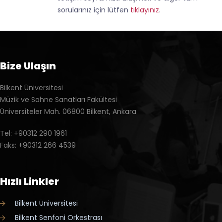
sorularınız için lütfen
tıklayınız
.
Bize Ulaşın
Bilkent Üniversitesi
Müzik ve Sahne Sanatları Fakültesi
Üniversiteler Mah. 06800 Bilkent, Ankara
Tel: +90312 290 1961
Faks: +90312 266 4539
Hızlı Linkler
Bilkent Üniversitesi
Bilkent Senfoni Orkestrası