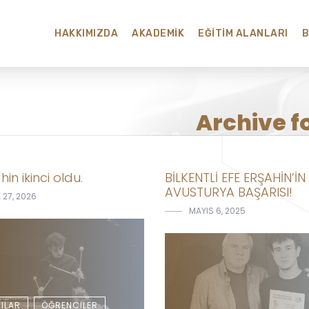
HAKKIMIZDA
AKADEMIK
EĞITIM ALANLARI
Archive f
hin ikinci oldu.
BİLKENTLİ EFE ERŞAHİN’İN
AVUSTURYA BAŞARISI!
27, 2026
MAYIS 6, 2025
ILAR
ÖĞRENCILER