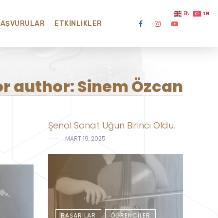
TR
EN
BAŞVURULAR
ETKINLIKLER
or author: Sinem Özcan
Şenol Sonat Uğun Birinci Oldu.
MART 19, 2025
BAŞARILAR
ÖĞRENCILER