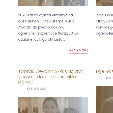
2025 Kasım ayında Almanya’da
2025 Eylü
düzenlenen “ The Euterpe Music
“ Italy P
Awards ’da piyano bölümü
vurmalı ç
öğrencilerimizden Ece Saraç , 3.lük
öğrenciler
ödülüne layık görülmüştü...
READ MORE
Toprak Cevahir Akkuş üç ayrı
Ege Baş
yarışmadan da birincilikle
EKIM 
döndü
KASIM 6, 2024