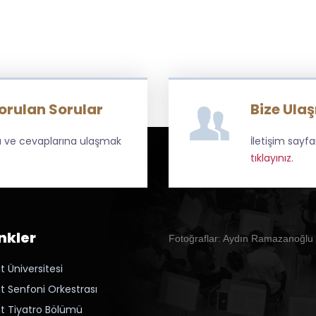
Sorulan Sorular
Bize Ulaş
ara ve cevaplarına ulaşmak
İletişim sayf
tıklayınız
.
inkler
Fotoğraflar: Aydın Ramazanoğlu
t Üniversitesi
nt Senfoni Orkestrası
nt Tiyatro Bölümü