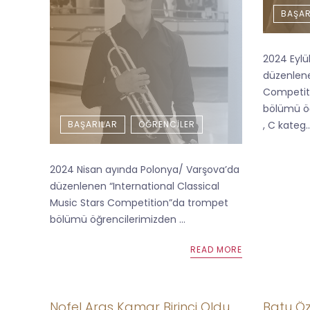
BAŞAR
2024 Eylü
düzenlene
Competiti
bölümü öğ
BAŞARILAR
ÖĞRENCILER
, C kateg..
2024 Nisan ayında Polonya/ Varşova’da
düzenlenen “International Classical
Music Stars Competition”da trompet
bölümü öğrencilerimizden ...
READ MORE
Nofel Aras Kamar Birinci Oldu
Batu Öz