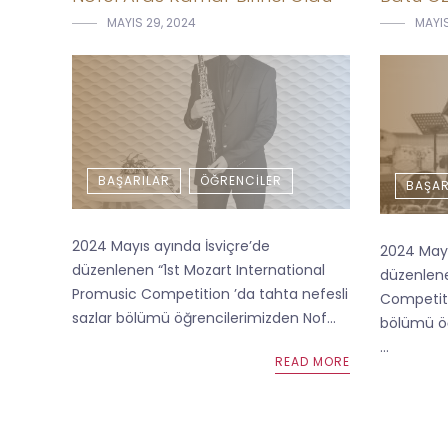
MAYIS 29, 2024
MAYIS
BAŞARILAR
ÖĞRENCILER
BAŞAR
2024 Mayıs ayında İsviçre’de
2024 Mayı
düzenlenen “1st Mozart International
düzenlene
Promusic Competition ’da tahta nefesli
Competiti
sazlar bölümü öğrencilerimizden Nof...
bölümü öğ
...
READ MORE