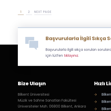
1
2
NEXT PAGE
Başvurularla İlgili Sıkça 
Başvurularla ilgili sıkça sorulan sorul
için lütfen
tıklayınız
.
Bize Ulaşın
Hızlı L
Bilkent Üniversitesi
Bilken
Müzik ve Sahne Sanatları Fakültesi
Bilke
Üniversiteler Mah. 06800 Bilkent, Ankara
Bilke