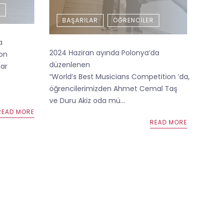
R
BAŞARILAR
ÖĞRENCILER
a
2024 Haziran ayında Polonya’da
ion
düzenlenen
lar
“World’s Best Musicians Competition ’da,
öğrencilerimizden Ahmet Cemal Taş
ve Duru Akiz oda mü...
READ MORE
READ MORE