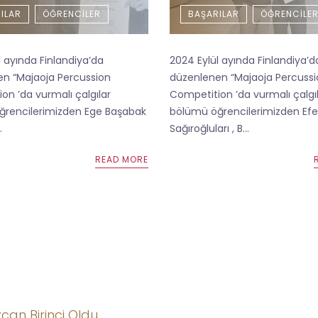
ILAR
ÖĞRENCILER
BAŞARILAR
ÖĞRENCILE
l ayında Finlandiya’da
2024 Eylül ayında Finlandiya’d
n “Majaoja Percussion
düzenlenen “Majaoja Percuss
on ’da vurmalı çalgılar
Competition ’da vurmalı çalgı
rencilerimizden Ege Başabak
bölümü öğrencilerimizden Efe
.
Sağıroğluları , B...
READ MORE
can Birinci Oldu