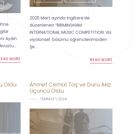
R
2025 Mart ayında İngiltere’de
Sahne
düzenlenen “BIRMINGHAM
gılar
INTERNATIONAL MUSIC COMPETITION ’da
eni Aydın
viyolonsel bölümü öğrencilerimizden
Avustu...
Şe...
READ MORE
READ MORE
cü Oldu
Ahmet Cemal Taş ve Duru Akiz
Üçüncü Oldu.
TEMMUZ 1, 2024