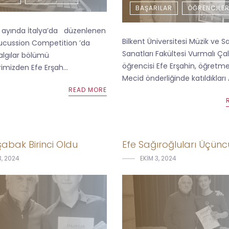
BAŞARILAR
ÖĞRENCILE
l ayında İtalya’da düzenlenen
Bilkent Üniversitesi Müzik ve 
erucussion Competition ’da
Sanatları Fakültesi Vurmalı Çal
algılar bölümü
öğrencisi Efe Erşahin, öğretm
imizden Efe Erşah...
Mecid önderliğinde katıldıkları 
READ MORE
abak Birinci Oldu
Efe Sağıroğluları Üçün
3, 2024
EKIM 3, 2024