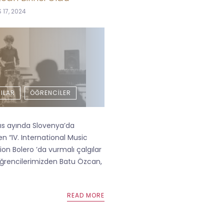
 17, 2024
ILAR
ÖĞRENCILER
s ayında Slovenya’da
n “IV. International Music
on Bolero ’da vurmalı çalgılar
rencilerimizden Batu Özcan,
READ MORE