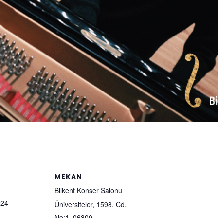
R
MEKAN
Bilkent Konser Salonu
024
Üniversiteler, 1598. Cd.
No:1, 06800