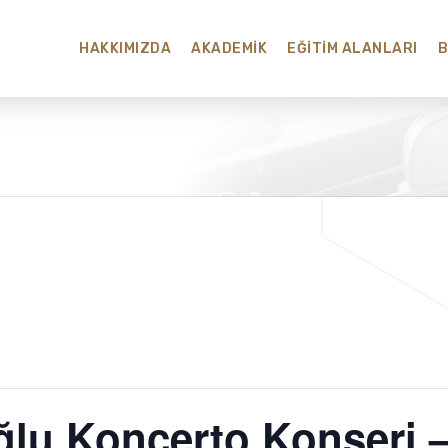
HAKKIMIZDA
AKADEMIK
EĞITIM ALANLARI
lu Konçerto Konseri –