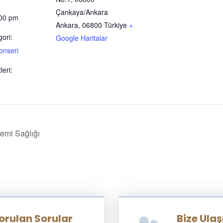
Çankaya/Ankara
:00 pm
Ankara
,
06800
Türkiye
+
gori:
Google Haritalar
onseri
leri:
emi Sağlığı
Sorulan Sorular
Bize Ulaş