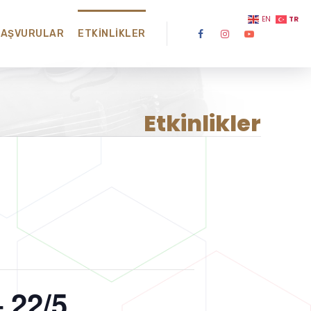
TR
EN
BAŞVURULAR
ETKINLIKLER
Etkinlikler
 22/5