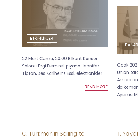
ETKINLIKLER
BAŞAR
22 Mart Cuma, 20:00 Bilkent Konser
Ocak 202
Salonu Ezgi Demirel, piyano Jennifer
Union tar
Tipton, ses Karlheinz Essl, elektronikler
American
READ MORE
da keman
Aysima Ma
O. Türkmen’in Sailing to
T. Yayal