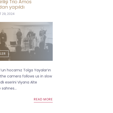
rilişi Trio Amos
dan yapıldı
 29, 2024
LER
’un hocamız Tolga Yayalar’ın
the camera follows us in slow
lı eserini Viyana Alte
sahnes...
READ MORE