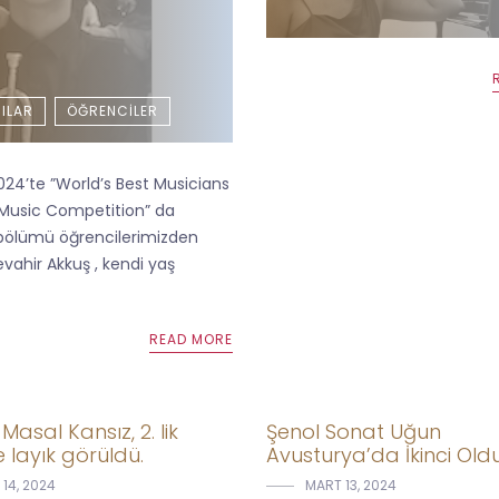
ILAR
ÖĞRENCILER
024’te ”World’s Best Musicians
 Music Competition” da
bölümü öğrencilerimizden
vahir Akkuş , kendi yaş
READ MORE
asal Kansız, 2. lik
Şenol Sonat Uğun
 layık görüldü.
Avusturya’da İkinci Old
14, 2024
MART 13, 2024