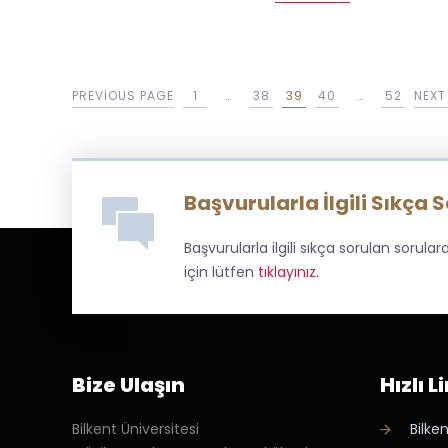
PREVIOUS PAGE
1
…
38
39
40
…
52
NEXT
Başvurularla İlgili Sıkça 
Başvurularla ilgili sıkça sorulan sorul
için lütfen
tıklayınız
.
Bize Ulaşın
Hızlı L
Bilkent Üniversitesi
Bilken