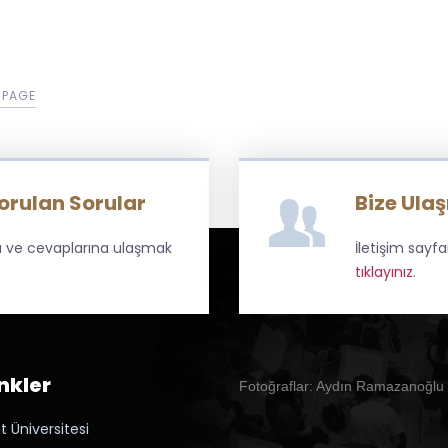
 PAGE
Sorulan Sorular
Bize Ulaş
ara ve cevaplarına ulaşmak
İletişim sayf
tıklayınız
.
inkler
Fotoğraflar: Aydın Ramazanoğlu
t Üniversitesi