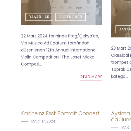
BAŞARILAR
ÖĞRENCILER
BAŞAR
22 Mart 2024 tarihinde Prag/Çekya’da,
Via Musica Ad Beatum tarafından
23 Mart 2
düzenlenen 12th Annual International
Classical
Violin Competition “The Josef Micka
trompet 
Competi...
Toprak Ce
katego...
READ MORE
Karlheinz Essl: Portrait Concert
Aysima M
ödülüne
MART 17, 2024
MART 