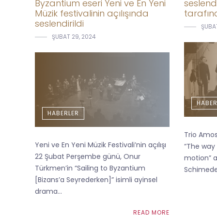
Byzantium eseri Yeni ve En Yeni
seslendi
Müzik festivalinin açılışında
tarafın
seslendirildi
ŞUBAT
ŞUBAT 29, 2024
HABER
HABERLER
Trio Amos
Yeni ve En Yeni Müzik Festivali’nin açılışı
“The way 
22 Şubat Perşembe günü, Onur
motion” ad
Türkmen’in “Sailing to Byzantium
Schimede 
[Bizans’a Seyrederken]” isimli ayinsel
drama...
READ MORE