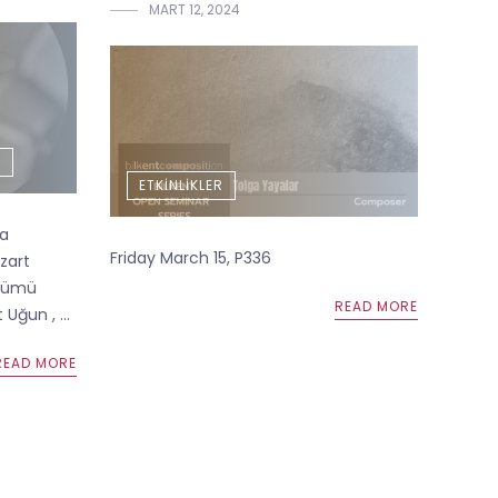
MART 12, 2024
R
ETKINLIKLER
da
Friday March 15, P336
zart
ölümü
READ MORE
Uğun , ...
READ MORE