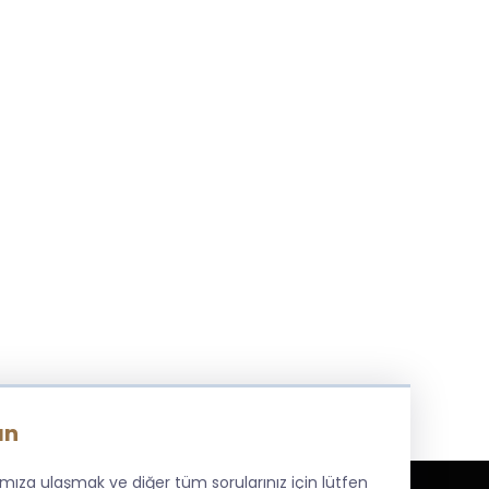
ın
amıza ulaşmak ve diğer tüm sorularınız için lütfen