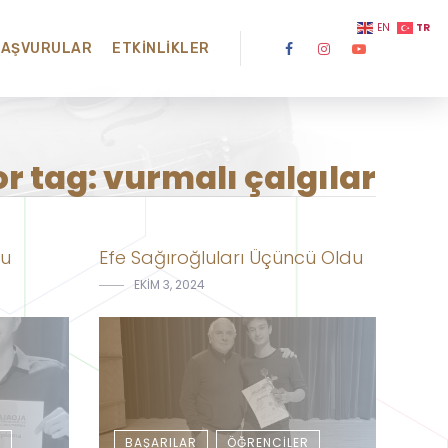
TR
EN
BAŞVURULAR
ETKINLIKLER
or tag: vurmalı çalgılar
du
Efe Sağıroğluları Üçüncü Oldu
EKIM 3, 2024
R
BAŞARILAR
ÖĞRENCILER