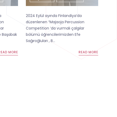
da
2024 Eylül ayında Finlandiya’da
ion
düzenlenen “Majaoja Percussion
lar
Competition ’da vurmalı çalgılar
e Başabak
bölümü öğrencilerimizden Efe
Sağıroğluları , B...
READ MORE
READ MORE