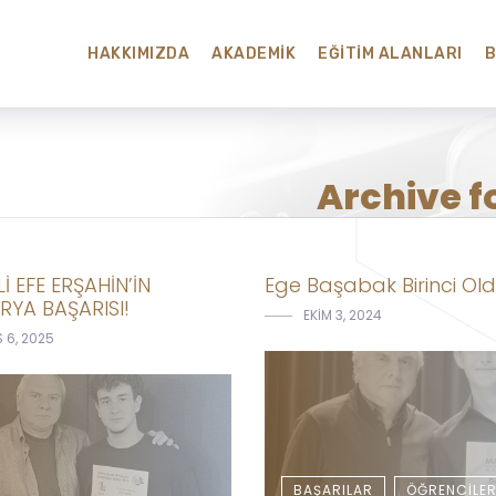
HAKKIMIZDA
AKADEMIK
EĞITIM ALANLARI
Archive f
İ EFE ERŞAHİN’İN
Ege Başabak Birinci Ol
YA BAŞARISI!
EKIM 3, 2024
 6, 2025
BAŞARILAR
ÖĞRENCILE