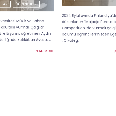
ILAR
ÖĞRENCILER
2024 Eylül ayında Finlandiya’
iversitesi Müzik ve Sahne
düzenlenen “Majaoja Percuss
Fakültesi Vurmalı Çalgılar
Competition ’da vurmalı çalgı
 Efe Erşahin, öğretmeni Aydın
bölümü öğrencilerimizden Eg
rliğinde katıldıkları Avustu...
, C kateg...
READ MORE