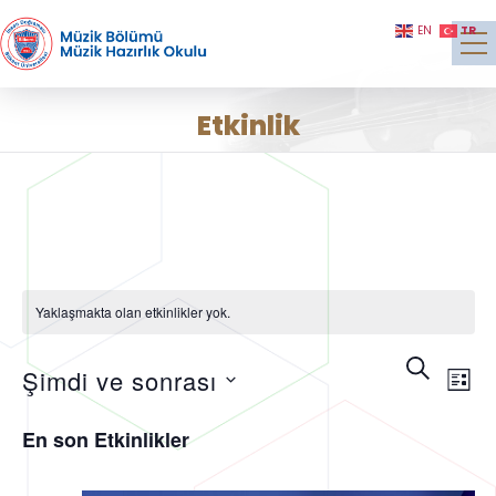
TR
EN
Etkinlik
Yaklaşmakta olan etkinlikler yok.
Etkin
Etk
Ara
Şimdi ve sonrası
gö
List
ara
Tarih
ge
En son Etkinlikler
seç.
ve