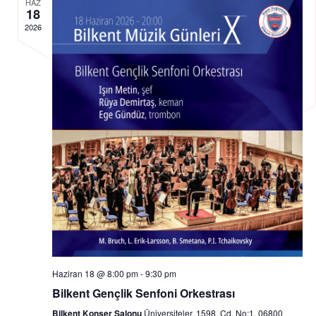
gör
HAZ
18
2026
gez
Haziran 18 @ 8:00 pm
-
9:30 pm
Bilkent Gençlik Senfoni Orkestrası
Bilkent Konser Salonu
Üniversiteler, 1598. Cd. No:1, 06800