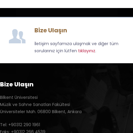
Bize Ulaşın
İletişim sayfamıza ulaşmak ve diğer tüm
sorularınız için lütfen
tıklayınız
.
Bize Ulaşın
Bilkent Üniversitesi
Müzik ve Sahne Sanatları Fakültesi
Üniversiteler Mah. 06800 Bilkent, Ankara
Tel: +90312 290 1961
Faks: +90312 266 4539