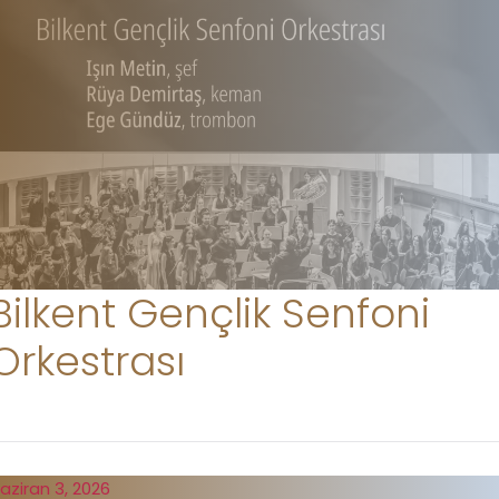
Bilkent Gençlik Senfoni
Orkestrası
aziran 3, 2026