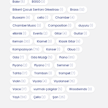
Bakır
(5)
BGSO
(3)
Bilkent Çocuk Senfoni Orkestrası
(1)
Brass
(12)
Buseam
(8)
cello
(1)
Chamber
(4)
Chamber Music
(3)
Composition
(1)
duyuru
(1)
etkinlik
(1)
Events
(2)
Gitar
(4)
Guitar
(1)
Keman
(30)
Klarnet
(3)
Klasik Gitar
(9)
Kompozisyon
(79)
Konser
(1)
Obua
(1)
Oda
(7)
Oda Müziği
(5)
Piano
(65)
Piyano
(2)
Pİyano
(71)
Seminer
(1)
Tahta
(17)
Trombon
(1)
trompet
(7)
Violin
(6)
Viyola
(4)
Viyolonsel
(15)
Voice
(17)
vurmalı çalgılar
(5)
Woodwinds
(3)
Yaylı
(56)
Çello
(2)
Şan
(25)