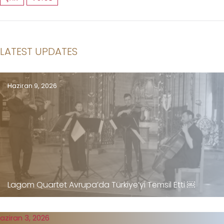
LATEST UPDATES
Haziran 9, 2026
Lagom Quartet Avrupa’da Türkiye’yi Temsil Etti ￼
aziran 3, 2026