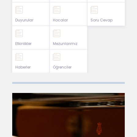
Duyurular
Hocalar
Soru Cevap
Etkinlikler
Mezunlarımız
Haberler
Öğrenciler