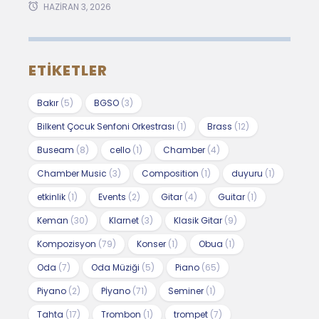
HAZIRAN 3, 2026
ETIKETLER
Bakır
(5)
BGSO
(3)
Bilkent Çocuk Senfoni Orkestrası
(1)
Brass
(12)
Buseam
(8)
cello
(1)
Chamber
(4)
Chamber Music
(3)
Composition
(1)
duyuru
(1)
etkinlik
(1)
Events
(2)
Gitar
(4)
Guitar
(1)
Keman
(30)
Klarnet
(3)
Klasik Gitar
(9)
Kompozisyon
(79)
Konser
(1)
Obua
(1)
Oda
(7)
Oda Müziği
(5)
Piano
(65)
Piyano
(2)
Pİyano
(71)
Seminer
(1)
Tahta
(17)
Trombon
(1)
trompet
(7)