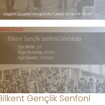
Lagom Quartet Avrupa’da Türkiye’yi Temsil Etti ￼
aziran 3, 2026
Bilkent Gençlik Senfoni