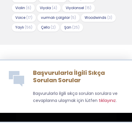
Violin
(6)
Viyola
(4)
Viyolonsel
(15)
Voice
(17)
vurmalı çalgılar
(5)
Woodwinds
(3)
Yaylı
(56)
Çello
(2)
Şan
(25)
Başvurularla İlgili Sıkça
Sorulan Sorular
Başvurularla ilgili sıkça sorulan sorulara ve
cevaplarına ulaşmak için lütfen
tıklayınız
.