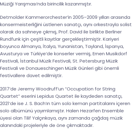
Müziği Yarışması’nda birincilik kazanmıştır.
Detmolder Kammerorchester’in 2005–2009 yılları arasında
konsermeisterliğini üstlenen sanatçı, aynı orkestrayla solist
olarak da sahneye çıkmış, Prof. David ile birlikte Berliner
Rundfunk için çeşitli kayıtlar gerçekleştirmiştir. Kariyeri
boyunca Almanya, İtalya, Yunanistan, Tayland, İspanya,
Avusturya ve Türkiye’de konserler vermiş, Ernen Musikdorf
Festivali, İstanbul Müzik Festivali, St. Petersburg Müzik
Festivali ve Donaueschingen Müzik Günleri gibi önemli
festivallere davet edilmiştir.
2017’de Jeremy Woodruff’un “Occupation for String
Quartet” eserini Lepidus Quartet ile kaydeden sanatçı,
2021’de ise J. S. Bach’ın tüm solo keman partitalarını içeren
solo albümünü yayımlamıştır. Halen Hezarfen Ensemble
üyesi olan Tilif Yalçınkaya, aynı zamanda çağdaş müzik
alanındaki projeleriyle de öne çıkmaktadır.