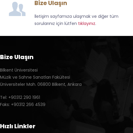
Bize Ulaşın
İletişim sayfamıza ulaşmak ve diğer tüm
sorularınız için lütfen
tıklayınız
.
Bize Ulaşın
Bilkent Üniversitesi
Müzik ve Sahne Sanatları Fakültesi
Üniversiteler Mah. 06800 Bilkent, Ankara
Tel: +90312 290 1961
Faks: +90312 266 4539
Hızlı Linkler